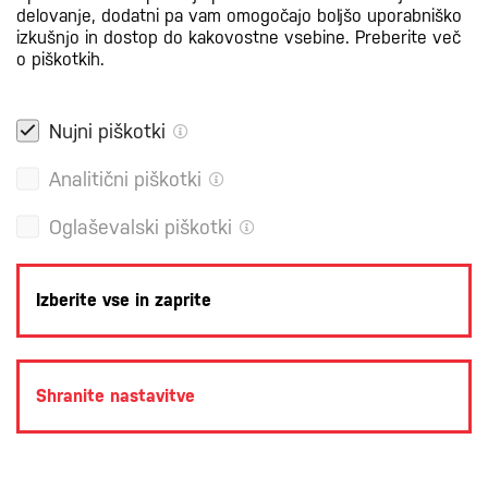
delovanje, dodatni pa vam omogočajo boljšo uporabniško
izkušnjo in dostop do kakovostne vsebine.
Preberite več
Pošljite povpraševanje
o piškotkih.
Nujni piškotki
Analitični piškotki
Oglaševalski piškotki
Izberite vse in zaprite
Shranite nastavitve
V interieru uporabljamo:
Link 1