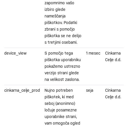
zapomnimo vašo
izbiro glede
nameščanja
piškotkov. Podatki
zbrani s pomočjo
piškotka se ne delijo
s tretjimi osebami.
device_view
S pomočjo tega
1 mesec
Cinkarna
piškotka uporabniku
Celje d.d.
pokažemo ustrezno
verzijo strani glede
na velikost zaslona.
cinkarna_celje_prod
Nujno potreben
seja
Cinkarna
piškotek, ki med
Celje d.d.
seboj (anonimno)
ločuje posamezne
uporabnike strani,
vam omogoča ogled