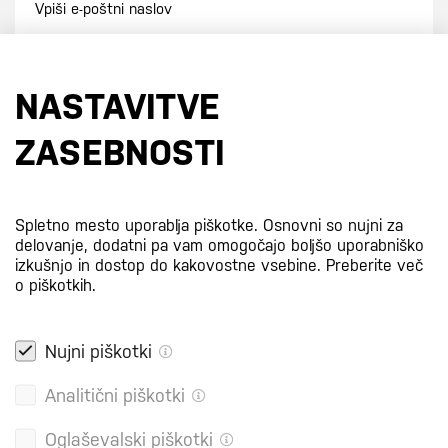
Prijavi se na e-novice
NASTAVITVE
S prijavo na e-novice se strinjate z
našo politiko zasebnosti
.
ZASEBNOSTI
Certifikati
Spletno mesto uporablja piškotke. Osnovni so nujni za
delovanje, dodatni pa vam omogočajo boljšo uporabniško
izkušnjo in dostop do kakovostne vsebine.
Preberite več
o piškotkih.
Nujni piškotki
Analitični piškotki
Oglaševalski piškotki