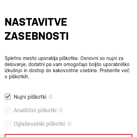
Prijavi se na e-novice
NASTAVITVE
S prijavo na e-novice se strinjate z
našo politiko zasebnosti
.
ZASEBNOSTI
Certifikati
Spletno mesto uporablja piškotke. Osnovni so nujni za
delovanje, dodatni pa vam omogočajo boljšo uporabniško
izkušnjo in dostop do kakovostne vsebine.
Preberite več
o piškotkih.
Nujni piškotki
Analitični piškotki
Oglaševalski piškotki