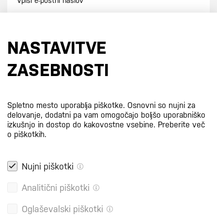
Prijavi se na e-novice
NASTAVITVE
S prijavo na e-novice se strinjate z
našo politiko zasebnosti
.
ZASEBNOSTI
Certifikati
Spletno mesto uporablja piškotke. Osnovni so nujni za
delovanje, dodatni pa vam omogočajo boljšo uporabniško
izkušnjo in dostop do kakovostne vsebine.
Preberite več
o piškotkih.
Nujni piškotki
Analitični piškotki
Oglaševalski piškotki