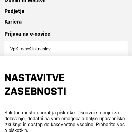
Izdelki in Rešitve
Podjetje
Kariera
Prijava na e-novice
Prijavi se na e-novice
NASTAVITVE
S prijavo na e-novice se strinjate z
našo politiko zasebnosti
.
ZASEBNOSTI
Certifikati
Spletno mesto uporablja piškotke. Osnovni so nujni za
delovanje, dodatni pa vam omogočajo boljšo uporabniško
izkušnjo in dostop do kakovostne vsebine.
Preberite več
o piškotkih.