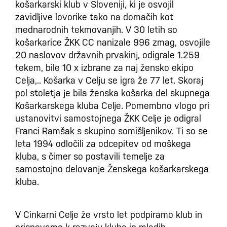
košarkarski klub v Sloveniji, ki je osvojil
zavidljive lovorike tako na domačih kot
mednarodnih tekmovanjih. V 30 letih so
košarkarice ŽKK CC nanizale 996 zmag, osvojile
20 naslovov državnih prvakinj, odigrale 1.259
tekem, bile 10 x izbrane za naj žensko ekipo
Celja,.. Košarka v Celju se igra že 77 let. Skoraj
pol stoletja je bila ženska košarka del skupnega
Košarkarskega kluba Celje. Pomembno vlogo pri
ustanovitvi samostojnega ŽKK Celje je odigral
Franci Ramšak s skupino somišljenikov. Ti so se
leta 1994 odločili za odcepitev od moškega
kluba, s čimer so postavili temelje za
samostojno delovanje Ženskega košarkarskega
kluba.
V Cinkarni Celje že vrsto let podpiramo klub in