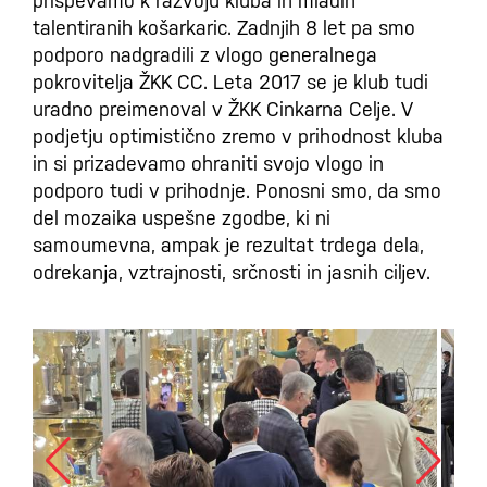
prispevamo k razvoju kluba in mladih
talentiranih košarkaric. Zadnjih 8 let pa smo
podporo nadgradili z vlogo generalnega
pokrovitelja ŽKK CC. Leta 2017 se je klub tudi
uradno preimenoval v ŽKK Cinkarna Celje. V
podjetju optimistično zremo v prihodnost kluba
in si prizadevamo ohraniti svojo vlogo in
podporo tudi v prihodnje. Ponosni smo, da smo
del mozaika uspešne zgodbe, ki ni
samoumevna, ampak je rezultat trdega dela,
odrekanja, vztrajnosti, srčnosti in jasnih ciljev.