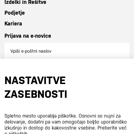
Izdelki in Rešitve
Podjetje
Kariera
Prijava na e-novice
Prijavi se na e-novice
NASTAVITVE
S prijavo na e-novice se strinjate z
našo politiko zasebnosti
.
ZASEBNOSTI
Certifikati
Spletno mesto uporablja piškotke. Osnovni so nujni za
delovanje, dodatni pa vam omogočajo boljšo uporabniško
izkušnjo in dostop do kakovostne vsebine.
Preberite več
o piškotkih.