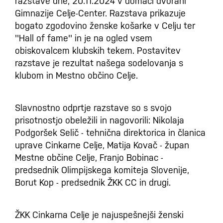
razstave dne, 20.11.2024 v domači dvorani
Gimnazije Celje-Center. Razstava prikazuje
bogato zgodovino ženske košarke v Celju ter
''Hall of fame'' in je na ogled vsem
obiskovalcem klubskih tekem. Postavitev
razstave je rezultat našega sodelovanja s
klubom in Mestno občino Celje.
Slavnostno odprtje razstave so s svojo
prisotnostjo obeležili in nagovorili: Nikolaja
Podgoršek Selič - tehnična direktorica in članica
uprave Cinkarne Celje, Matija Kovač - župan
Mestne občine Celje, Franjo Bobinac -
predsednik Olimpijskega komiteja Slovenije,
Borut Kop - predsednik ŽKK CC in drugi.
ŽKK Cinkarna Celje je najuspešnejši ženski