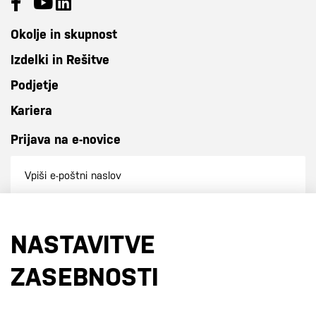
Okolje in skupnost
Izdelki in Rešitve
Podjetje
Kariera
Prijava na e-novice
Prijavi se na e-novice
NASTAVITVE
S prijavo na e-novice se strinjate z
našo politiko zasebnosti
.
ZASEBNOSTI
Certifikati