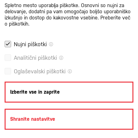
Spletno mesto uporablja piškotke. Osnovni so nujni za
delovanje, dodatni pa vam omogočajo boljšo uporabniško
izkušnjo in dostop do kakovostne vsebine.
Preberite več
o piškotkih.
Nujni piškotki
Analitični piškotki
Oglaševalski piškotki
Izberite vse in zaprite
POLITIKA ZASEBNOSTI
PRAVNA OBVESTILA
PIŠKOTKI
Shranite nastavitve
PRODUKCIJA: CREATIM