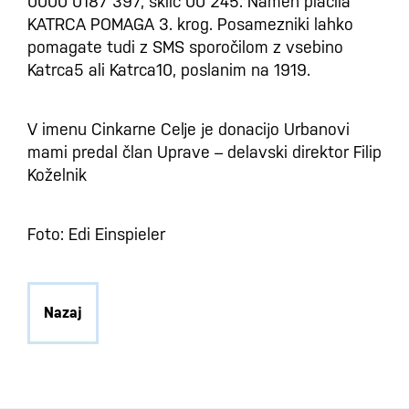
0000 0187 397, sklic 00 245. Namen plačila
KATRCA POMAGA 3. krog. Posamezniki lahko
pomagate tudi z SMS sporočilom z vsebino
Katrca5 ali Katrca10, poslanim na 1919.
V imenu Cinkarne Celje je donacijo Urbanovi
mami predal član Uprave – delavski direktor Filip
Koželnik
Foto: Edi Einspieler
Nazaj