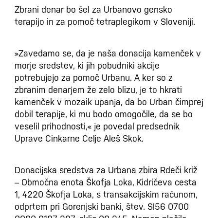
Zbrani denar bo šel za Urbanovo gensko
terapijo in za pomoč tetraplegikom v Sloveniji.
»Zavedamo se, da je naša donacija kamenček v
morje sredstev, ki jih pobudniki akcije
potrebujejo za pomoč Urbanu. A ker so z
zbranim denarjem že zelo blizu, je to hkrati
kamenček v mozaik upanja, da bo Urban čimprej
dobil terapije, ki mu bodo omogočile, da se bo
veselil prihodnosti,«
je povedal predsednik
Uprave Cinkarne Celje Aleš Skok.
Donacijska sredstva za Urbana zbira Rdeči križ
– Območna enota Škofja Loka, Kidričeva cesta
1, 4220 Škofja Loka, s transakcijskim računom,
odprtem pri Gorenjski banki, štev. SI56 0700