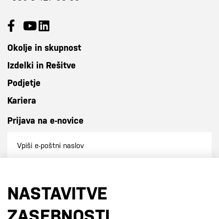
Okolje in skupnost
Izdelki in Rešitve
Podjetje
Kariera
Prijava na e-novice
Prijavi se na e-novice
NASTAVITVE
S prijavo na e-novice se strinjate z
našo politiko zasebnosti
.
ZASEBNOSTI