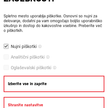
Certifikati
Spletno mesto uporablja piškotke. Osnovni so nujni za
delovanje, dodatni pa vam omogočajo boljšo uporabniško
izkušnjo in dostop do kakovostne vsebine.
Preberite več
o piškotkih.
Nujni piškotki
Analitični piškotki
Oglaševalski piškotki
Izberite vse in zaprite
POLITIKA ZASEBNOSTI
PRAVNA OBVESTILA
PIŠKOTKI
Shranite nastavitve