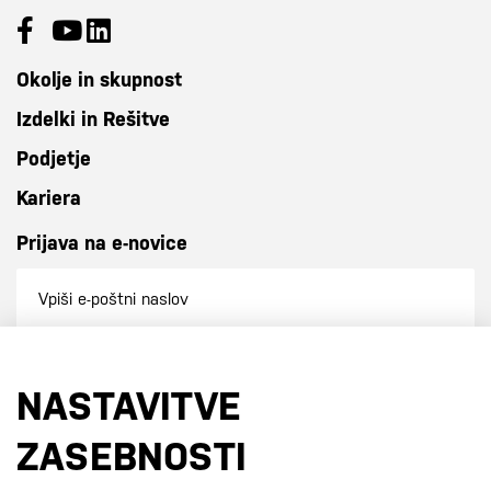
Okolje in skupnost
Izdelki in Rešitve
Podjetje
Kariera
Prijava na e-novice
Prijavi se na e-novice
NASTAVITVE
S prijavo na e-novice se strinjate z
našo politiko zasebnosti
.
ZASEBNOSTI
Certifikati