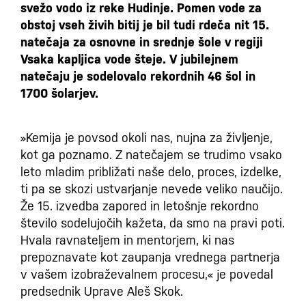
svežo vodo iz reke Hudinje. Pomen vode za
obstoj vseh živih bitij je bil tudi rdeča nit 15.
natečaja za osnovne in srednje šole v regiji
Vsaka kapljica vode šteje. V jubilejnem
natečaju je sodelovalo rekordnih 46 šol in
1700 šolarjev.
»Kemija je povsod okoli nas, nujna za življenje,
kot ga poznamo. Z natečajem se trudimo vsako
leto mladim približati naše delo, proces, izdelke,
ti pa se skozi ustvarjanje nevede veliko naučijo.
Že 15. izvedba zapored in letošnje rekordno
število sodelujočih kažeta, da smo na pravi poti.
Hvala ravnateljem in mentorjem, ki nas
prepoznavate kot zaupanja vrednega partnerja
v vašem izobraževalnem procesu,« je povedal
predsednik Uprave Aleš Skok.