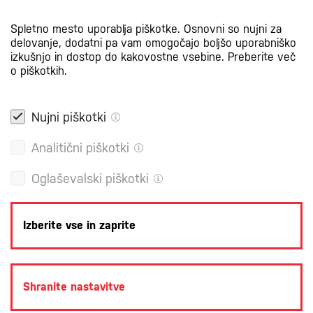
Spletno mesto uporablja piškotke. Osnovni so nujni za
delovanje, dodatni pa vam omogočajo boljšo uporabniško
izkušnjo in dostop do kakovostne vsebine.
Preberite več
o piškotkih.
Nujni piškotki
Analitični piškotki
Oglaševalski piškotki
Izberite vse in zaprite
POLITIKA ZASEBNOSTI
PRAVNA OBVESTILA
PIŠKOTKI
Shranite nastavitve
PRODUKCIJA: CREATIM