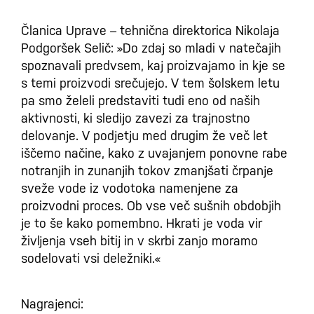
Članica Uprave – tehnična direktorica Nikolaja
Podgoršek Selič: »Do zdaj so mladi v natečajih
spoznavali predvsem, kaj proizvajamo in kje se
s temi proizvodi srečujejo. V tem šolskem letu
pa smo želeli predstaviti tudi eno od naših
aktivnosti, ki sledijo zavezi za trajnostno
delovanje. V podjetju med drugim že več let
iščemo načine, kako z uvajanjem ponovne rabe
notranjih in zunanjih tokov zmanjšati črpanje
sveže vode iz vodotoka namenjene za
proizvodni proces. Ob vse več sušnih obdobjih
je to še kako pomembno. Hkrati je voda vir
življenja vseh bitij in v skrbi zanjo moramo
sodelovati vsi deležniki.«
Nagrajenci: