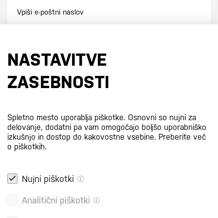
Prijavi se na e-novice
NASTAVITVE
S prijavo na e-novice se strinjate z
našo politiko zasebnosti
.
ZASEBNOSTI
Certifikati
Spletno mesto uporablja piškotke. Osnovni so nujni za
delovanje, dodatni pa vam omogočajo boljšo uporabniško
izkušnjo in dostop do kakovostne vsebine.
Preberite več
o piškotkih.
Nujni piškotki
Analitični piškotki