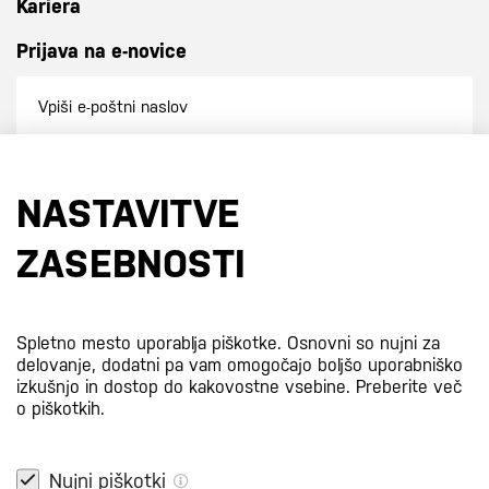
Kariera
Prijava na e-novice
Prijavi se na e-novice
NASTAVITVE
S prijavo na e-novice se strinjate z
našo politiko zasebnosti
.
ZASEBNOSTI
Certifikati
Spletno mesto uporablja piškotke. Osnovni so nujni za
delovanje, dodatni pa vam omogočajo boljšo uporabniško
izkušnjo in dostop do kakovostne vsebine.
Preberite več
o piškotkih.
Nujni piškotki