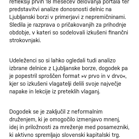
refleksiji prvih 18 mesecev delovanja portala ter
predstavitvi analize donosnosti delnic na
Ljubljanski borzi v primerjavi z nepremičninami.
Sledila je razprava o pričakovanjih za prihodnje
obdobje, v kateri so sodelovali izkušeni finančni
strokovnjaki.
Udeleženci so si lahko ogledali tudi analizo
izbrane delnice z Ljubljanske borze, dogodek pa
je popestril sproščen format »v prvo in v drvo«,
kjer so izkušeni vlagatelji delili svoje največje
napake in lekcije iz preteklih vlaganj.
Dogodek se je zaključil z neformalnim
druženjem, ki je omogočilo izmenjavo mnenj,
idej in priložnosti za mreženje med posamezniki,
ki aktivno spremljajo slovenski kapitalski trg.