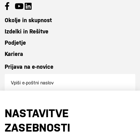
Okolje in skupnost
Izdelki in Rešitve
Podjetje
Kariera
Prijava na e-novice
Prijavi se na e-novice
NASTAVITVE
S prijavo na e-novice se strinjate z
našo politiko zasebnosti
.
ZASEBNOSTI
Certifikati