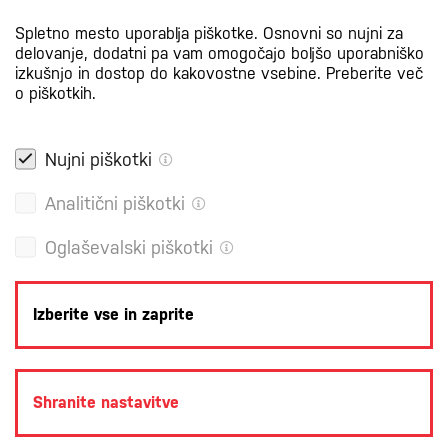
Spletno mesto uporablja piškotke. Osnovni so nujni za
delovanje, dodatni pa vam omogočajo boljšo uporabniško
izkušnjo in dostop do kakovostne vsebine.
Preberite več
o piškotkih.
Nujni piškotki
Analitični piškotki
Oglaševalski piškotki
Izberite vse in zaprite
POLITIKA ZASEBNOSTI
PRAVNA OBVESTILA
PIŠKOTKI
Shranite nastavitve
PRODUKCIJA: CREATIM