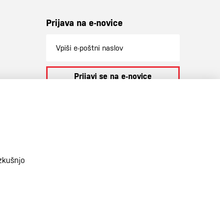
Prijava na e-novice
Prijavi se na e-novice
S prijavo na e-novice se strinjate z
našo
politiko zasebnosti
.
zkušnjo