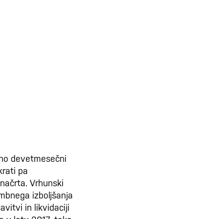
ično devetmesečni
rati pa
 načrta. Vrhunski
mbnega izboljšanja
vitvi in likvidaciji