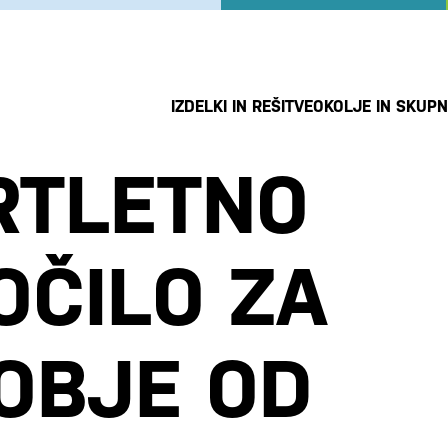
IZDELKI IN REŠITVE
OKOLJE IN SKUP
RTLETNO
OČILO ZA
OBJE OD