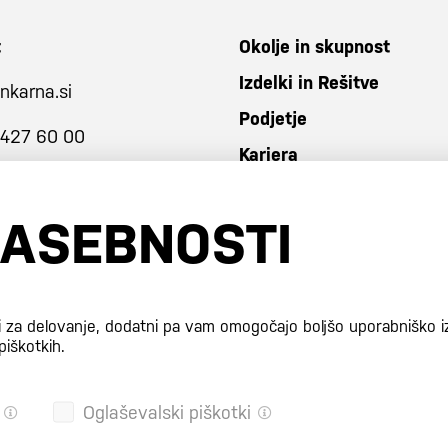
t
Okolje in skupnost
Izdelki in Rešitve
nkarna.si
Podjetje
 427 60 00
Kariera
ZASEBNOSTI
i za delovanje, dodatni pa vam omogočajo boljšo uporabniško i
piškotkih.
Oglaševalski piškotki