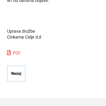
let od datuma objave.
Uprava družbe
Cinkarna Celje d.d
PDF
Nazaj