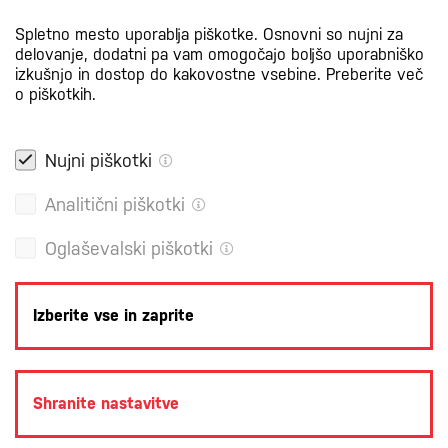
Spletno mesto uporablja piškotke. Osnovni so nujni za
delovanje, dodatni pa vam omogočajo boljšo uporabniško
izkušnjo in dostop do kakovostne vsebine.
Preberite več
o piškotkih.
Nujni piškotki
Analitični piškotki
Oglaševalski piškotki
Izberite vse in zaprite
POLITIKA ZASEBNOSTI
PRAVNA OBVESTILA
PIŠKOTKI
Shranite nastavitve
PRODUKCIJA: CREATIM