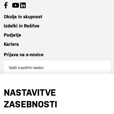
Okolje in skupnost
Izdelki in Rešitve
Podjetje
Kariera
Prijava na e-novice
Prijavi se na e-novice
NASTAVITVE
S prijavo na e-novice se strinjate z
našo politiko zasebnosti
.
ZASEBNOSTI
Certifikati