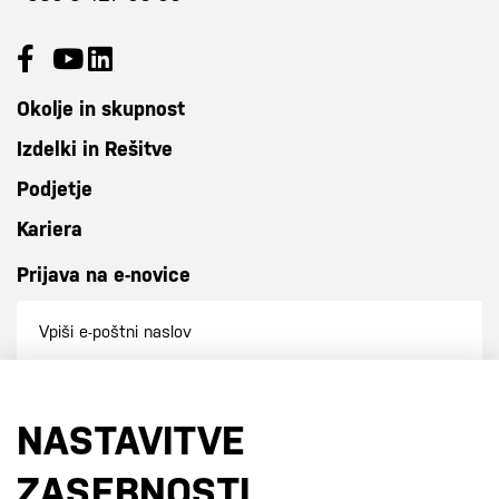
Okolje in skupnost
Izdelki in Rešitve
Podjetje
Kariera
Prijava na e-novice
Prijavi se na e-novice
NASTAVITVE
S prijavo na e-novice se strinjate z
našo politiko zasebnosti
.
ZASEBNOSTI