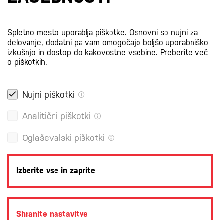
Certifikati
Spletno mesto uporablja piškotke. Osnovni so nujni za
delovanje, dodatni pa vam omogočajo boljšo uporabniško
izkušnjo in dostop do kakovostne vsebine.
Preberite več
o piškotkih.
Nujni piškotki
Analitični piškotki
Oglaševalski piškotki
Izberite vse in zaprite
POLITIKA ZASEBNOSTI
PRAVNA OBVESTILA
PIŠKOTKI
Shranite nastavitve