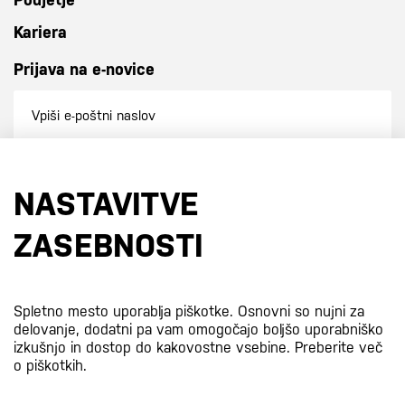
Kariera
Prijava na e-novice
Prijavi se na e-novice
NASTAVITVE
S prijavo na e-novice se strinjate z
našo politiko zasebnosti
.
ZASEBNOSTI
Certifikati
Spletno mesto uporablja piškotke. Osnovni so nujni za
delovanje, dodatni pa vam omogočajo boljšo uporabniško
izkušnjo in dostop do kakovostne vsebine.
Preberite več
o piškotkih.