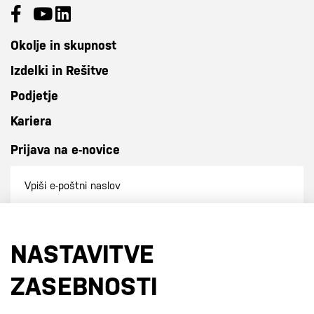
Okolje in skupnost
Izdelki in Rešitve
Podjetje
Kariera
Prijava na e-novice
Prijavi se na e-novice
NASTAVITVE
S prijavo na e-novice se strinjate z
našo politiko zasebnosti
.
ZASEBNOSTI
Certifikati