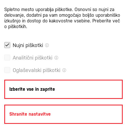
Spletno mesto uporablja piškotke. Osnovni so nujni za
delovanje, dodatni pa vam omogočajo boljšo uporabniško
izkušnjo in dostop do kakovostne vsebine.
Preberite več
o piškotkih.
Nujni piškotki
Analitični piškotki
Oglaševalski piškotki
Izberite vse in zaprite
POLITIKA ZASEBNOSTI
PRAVNA OBVESTILA
PIŠKOTKI
Shranite nastavitve
PRODUKCIJA: CREATIM