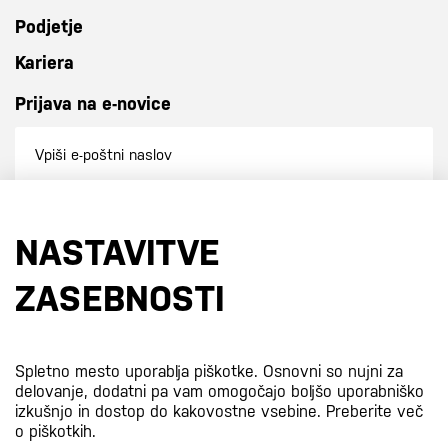
Podjetje
Kariera
Prijava na e-novice
Prijavi se na e-novice
NASTAVITVE
S prijavo na e-novice se strinjate z
našo politiko zasebnosti
.
ZASEBNOSTI
Certifikati
Spletno mesto uporablja piškotke. Osnovni so nujni za
delovanje, dodatni pa vam omogočajo boljšo uporabniško
izkušnjo in dostop do kakovostne vsebine.
Preberite več
o piškotkih.