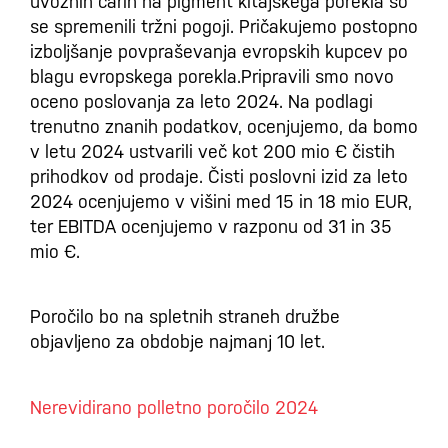
uvoznih carin na pigment kitajskega porekla so
se spremenili tržni pogoji. Pričakujemo postopno
izboljšanje povpraševanja evropskih kupcev po
blagu evropskega porekla.Pripravili smo novo
oceno poslovanja za leto 2024. Na podlagi
trenutno znanih podatkov, ocenjujemo, da bomo
v letu 2024 ustvarili več kot 200 mio € čistih
prihodkov od prodaje. Čisti poslovni izid za leto
2024 ocenjujemo v višini med 15 in 18 mio EUR,
ter EBITDA ocenjujemo v razponu od 31 in 35
mio €.
Poročilo bo na spletnih straneh družbe
objavljeno za obdobje najmanj 10 let.
Nerevidirano polletno poročilo 2024