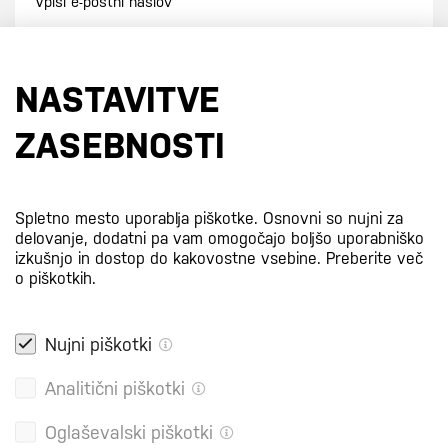
Prijavi se na e-novice
NASTAVITVE
S prijavo na e-novice se strinjate z
našo politiko zasebnosti
.
ZASEBNOSTI
Certifikati
Spletno mesto uporablja piškotke. Osnovni so nujni za
delovanje, dodatni pa vam omogočajo boljšo uporabniško
izkušnjo in dostop do kakovostne vsebine.
Preberite več
o piškotkih.
Nujni piškotki
Analitični piškotki
Oglaševalski piškotki