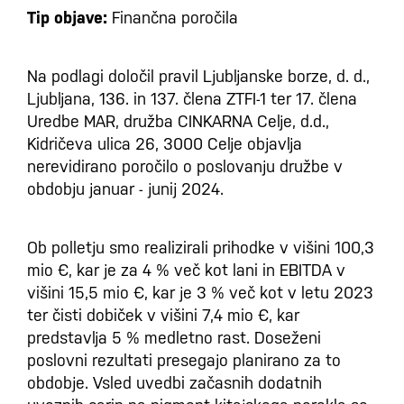
Tip objave:
Finančna poročila
Na podlagi določil pravil Ljubljanske borze, d. d.,
Ljubljana, 136. in 137. člena ZTFI-1 ter 17. člena
Uredbe MAR, družba CINKARNA Celje, d.d.,
Kidričeva ulica 26, 3000 Celje objavlja
nerevidirano poročilo o poslovanju družbe v
obdobju januar - junij 2024.
Ob polletju smo realizirali prihodke v višini 100,3
mio €, kar je za 4 % več kot lani in EBITDA v
višini 15,5 mio €, kar je 3 % več kot v letu 2023
ter čisti dobiček v višini 7,4 mio €, kar
predstavlja 5 % medletno rast. Doseženi
poslovni rezultati presegajo planirano za to
obdobje. Vsled uvedbi začasnih dodatnih