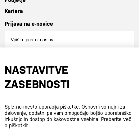
Kariera
Prijava na e-novice
Prijavi se na e-novice
NASTAVITVE
S prijavo na e-novice se strinjate z
našo politiko zasebnosti
.
ZASEBNOSTI
Certifikati
Spletno mesto uporablja piškotke. Osnovni so nujni za
delovanje, dodatni pa vam omogočajo boljšo uporabniško
izkušnjo in dostop do kakovostne vsebine.
Preberite več
o piškotkih.