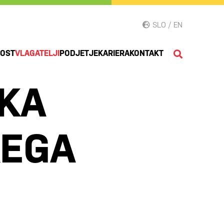
SLO / EN
NOST
VLAGATELJI
PODJETJE
KARIERA
KONTAKT
KA
KEGA