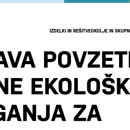
IZDELKI IN REŠITVE
OKOLJE IN SKUP
AVA POVZET
NE EKOLOŠ
GANJA ZA