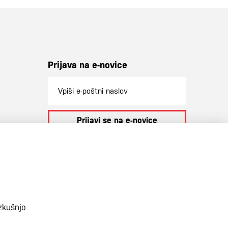
Prijava na e-novice
Prijavi se na e-novice
S prijavo na e-novice se strinjate z
našo
politiko zasebnosti
.
zkušnjo