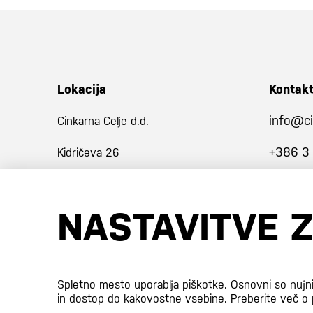
Lokacija
Kontak
info@ci
Cinkarna Celje d.d.
+386 3
Kidričeva 26
3001 Celje
NASTAVITVE 
Slovenija
Certifikati
Spletno mesto uporablja piškotke. Osnovni so nujn
in dostop do kakovostne vsebine.
Preberite več o 