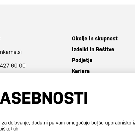
t
Okolje in skupnost
Izdelki in Rešitve
nkarna.si
Podjetje
 427 60 00
Kariera
ZASEBNOSTI
i za delovanje, dodatni pa vam omogočajo boljšo uporabniško i
piškotkih.