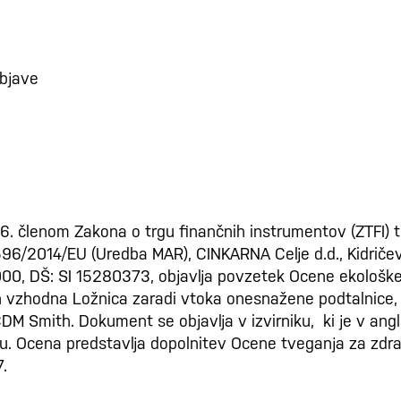
bjave
06. členom Zakona o trgu finančnih instrumentov (ZTFI) t
596/2014/EU (Uredba MAR), CINKARNA Celje d.d., Kidriče
00, DŠ: SI 15280373, objavlja povzetek Ocene ekološk
 vzhodna Ložnica zaradi vtoka onesnažene podtalnice, k
M Smith. Dokument se objavlja v izvirniku, ki je v angl
 Ocena predstavlja dopolnitev Ocene tveganja za zdravje 
.