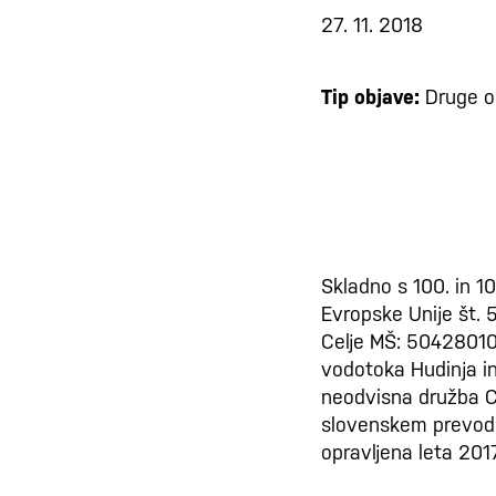
27. 11. 2018
Tip objave:
Druge o
Skladno s 100. in 1
Evropske Unije št. 
Celje MŠ: 50428010
vodotoka Hudinja in
neodvisna družba CD
slovenskem prevodu.
opravljena leta 2017