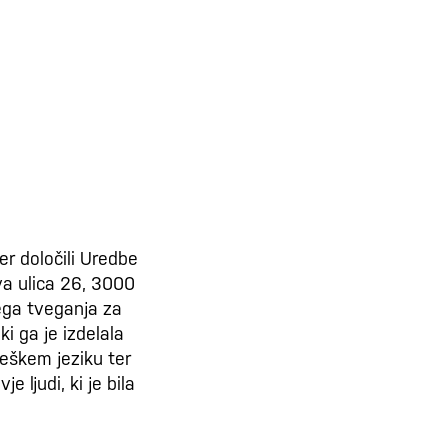
er določili Uredbe
va ulica 26, 3000
ega tveganja za
i ga je izdelala
eškem jeziku ter
ljudi, ki je bila