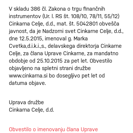
V skladu 386 čl. Zakona o trgu finančnih
instrumentov (Ur. l. RS št. 108/10, 78/11, 55/12)
Cinkarna Celje, d.d., mat. št. 5042801 obvešča
javnost, da je Nadzorni svet Cinkarne Celje, d.d.,
dne 12.5.2015, imenoval g. Marka
Cvetka,d.i.k.i.,s., delavskega direktorja Cinkarne
Celje, za člana Uprave Cinkarne, za mandatno
obdobje od 25.10.2015 za pet let. Obvestilo
objavljeno na spletni strani družbe
www.cinkarna.si bo dosegljivo pet let od
datuma objave.
Uprava družbe
Cinkarna Celje, d.d.
Obvestilo o imenovanju člana Uprave