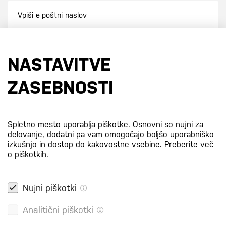
Prijavi se na e-novice
NASTAVITVE
S prijavo na e-novice se strinjate z
našo politiko zasebnosti
.
ZASEBNOSTI
Certifikati
Spletno mesto uporablja piškotke. Osnovni so nujni za
delovanje, dodatni pa vam omogočajo boljšo uporabniško
izkušnjo in dostop do kakovostne vsebine.
Preberite več
o piškotkih.
Nujni piškotki
Analitični piškotki