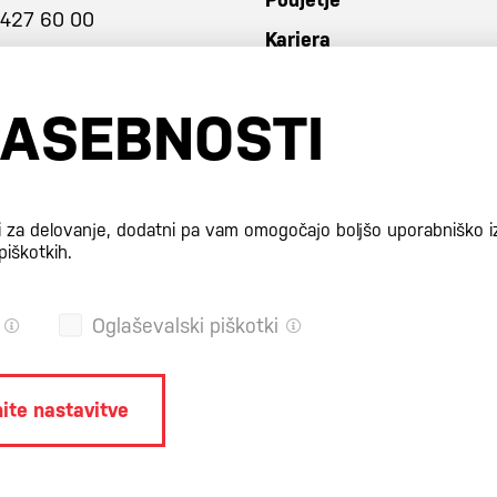
 427 60 00
Kariera
ZASEBNOSTI
i za delovanje, dodatni pa vam omogočajo boljšo uporabniško i
piškotkih.
Oglaševalski piškotki
ite nastavitve
POLITIKA ZASEBNOSTI