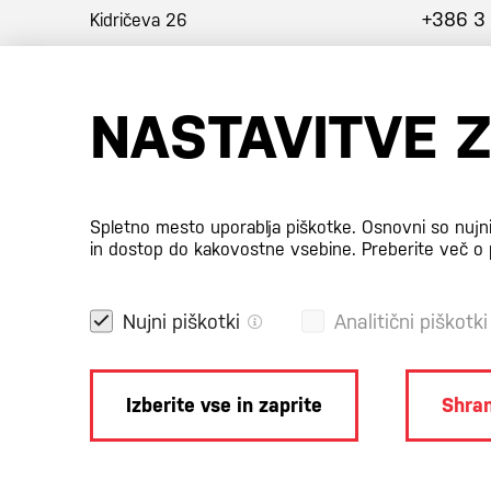
+386 3
Kidričeva 26
3001 Celje
NASTAVITVE 
Slovenija
Certifikati
Spletno mesto uporablja piškotke. Osnovni so nujn
in dostop do kakovostne vsebine.
Preberite več o 
Nujni piškotki
Analitični piškotki
Izberite vse in zaprite
Shran