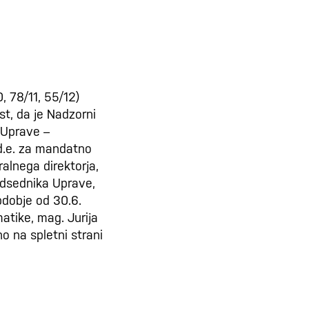
, 78/11, 55/12)
st, da je Nadzorni
 Uprave –
.d.e. za mandatno
alnega direktorja,
edsednika Uprave,
obdobje od 30.6.
atike, mag. Jurija
o na spletni strani