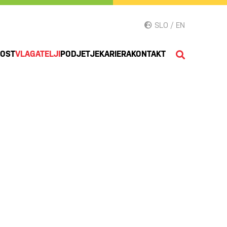
SLO / EN
NOST
VLAGATELJI
PODJETJE
KARIERA
KONTAKT