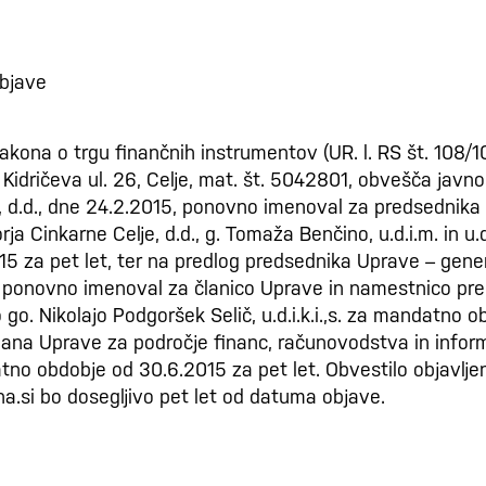
bjave
akona o trgu finančnih instrumentov (UR. l. RS št. 108/10
, Kidričeva ul. 26, Celje, mat. št. 5042801, obvešča javno
, d.d., dne 24.2.2015, ponovno imenoval za predsednika
ja Cinkarne Celje, d.d., g. Tomaža Benčino, u.d.i.m. in u
5 za pet let, ter na predlog predsednika Uprave – gener
 ponovno imenoval za članico Uprave in namestnico pr
 go. Nikolajo Podgoršek Selič, u.d.i.k.i.,s. za mandatno 
člana Uprave za področje financ, računovodstva in inform
o obdobje od 30.6.2015 za pet let. Obvestilo objavljen
.si bo dosegljivo pet let od datuma objave.