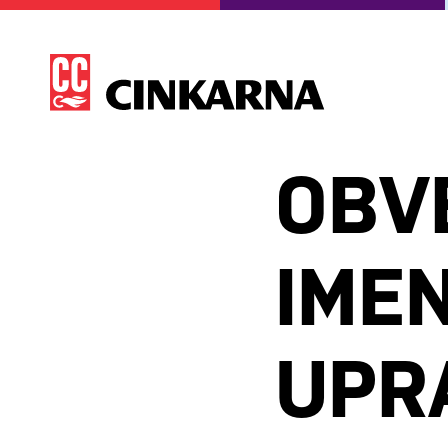
OBV
IME
UPR