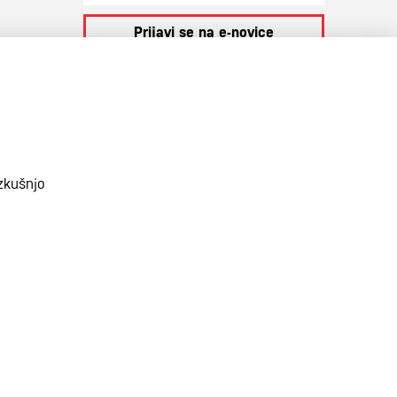
Prijavi se na e-novice
S prijavo na e-novice se strinjate z
našo
politiko zasebnosti
.
zkušnjo
PRAVNA OBVESTILA
PIŠKOTKI
PRODUKCIJA: CREATIM