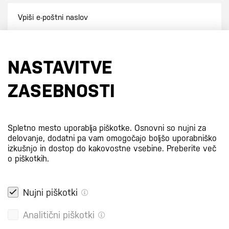
Prijavi se na e-novice
NASTAVITVE
S prijavo na e-novice se strinjate z
našo politiko zasebnosti
.
ZASEBNOSTI
Certifikati
Spletno mesto uporablja piškotke. Osnovni so nujni za
delovanje, dodatni pa vam omogočajo boljšo uporabniško
izkušnjo in dostop do kakovostne vsebine.
Preberite več
o piškotkih.
Nujni piškotki
Analitični piškotki