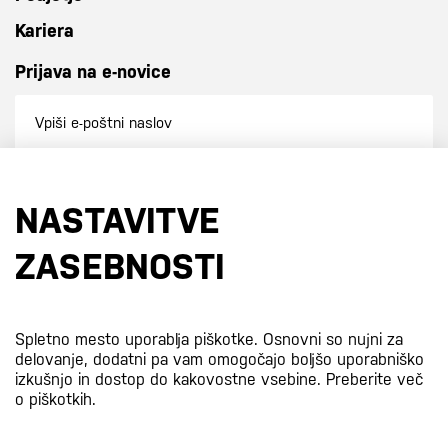
Kariera
Prijava na e-novice
Prijavi se na e-novice
NASTAVITVE
S prijavo na e-novice se strinjate z
našo politiko zasebnosti
.
ZASEBNOSTI
Certifikati
Spletno mesto uporablja piškotke. Osnovni so nujni za
delovanje, dodatni pa vam omogočajo boljšo uporabniško
izkušnjo in dostop do kakovostne vsebine.
Preberite več
o piškotkih.