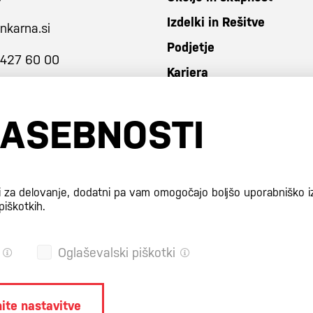
Izdelki in Rešitve
nkarna.si
Podjetje
 427 60 00
Kariera
ZASEBNOSTI
i za delovanje, dodatni pa vam omogočajo boljšo uporabniško i
piškotkih.
Oglaševalski piškotki
ite nastavitve