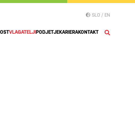
SLO / EN
NOST
VLAGATELJI
PODJETJE
KARIERA
KONTAKT