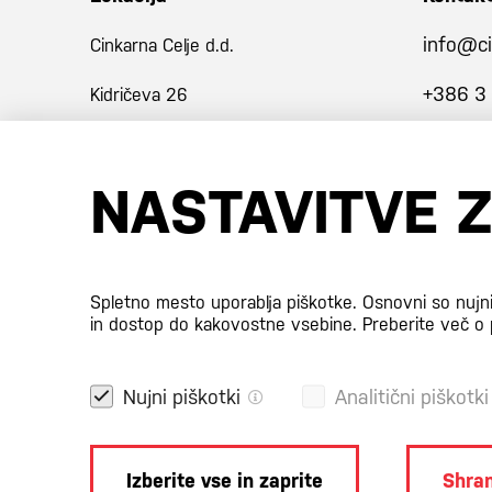
info@ci
Cinkarna Celje d.d.
+386 3
Kidričeva 26
3001 Celje
NASTAVITVE 
Slovenija
Certifikati
Spletno mesto uporablja piškotke. Osnovni so nujn
in dostop do kakovostne vsebine.
Preberite več o 
Nujni piškotki
Analitični piškotki
Izberite vse in zaprite
Shran