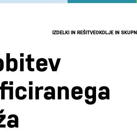
IZDELKI IN REŠITVE
OKOLJE IN SKUP
obitev
ificiranega
ža