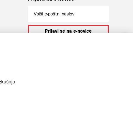
Prijavi se na e-novice
S prijavo na e-novice se strinjate z
našo
politiko zasebnosti
.
zkušnjo