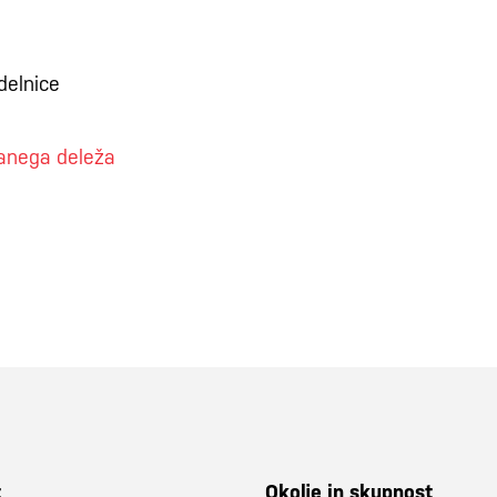
delnice
iranega deleža
t
Okolje in skupnost