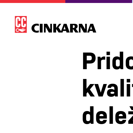
Prid
kval
dele