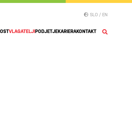
SLO / EN
NOST
VLAGATELJI
PODJETJE
KARIERA
KONTAKT