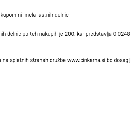
upom ni imela lastnih delnic.
nih delnic po teh nakupih je 200, kar predstavlja 0,024
o na spletnih straneh družbe www.cinkarna.si bo doseglj