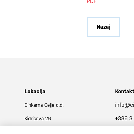
PDF
Nazaj
Lokacija
Kontak
info@ci
Cinkarna Celje d.d.
+386 3
Kidričeva 26
3001 Celje