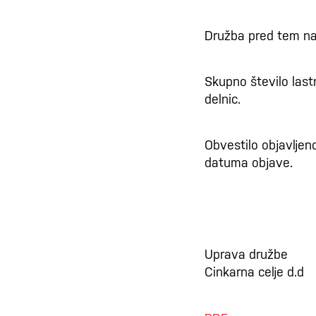
Družba pred tem nak
Skupno število last
delnic.
Obvestilo objavljen
datuma objave.
Uprava družbe
Cinkarna celje d.d