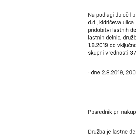
Na podlagi določil p
d.d., kidričeva uli
pridobitvi lastnih 
lastnih delnic, druž
1.8.2019 do vključn
skupni vrednosti 37
- dne 2.8.2019, 200
Posrednik pri nakupi
Družba je lastne del