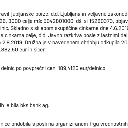
ravil ljubljanske borze, d.d. Ljubljana in veljavne zakonod
ca 26, 3000 celje mš: 5042801000, dš: si 15280373, objavl
delnic. Skladno s sklepom skupščine cinkarne dne 4.6.2019
ba cinkarna celje, d.d. Javno razkriva posle z lastnimi d
o 2.8.2019. Družba je v navedenem obdobju odkupila 200
.882,50 eur in sicer:
 delnic po povprečni ceni 189,4125 eur/delnico,
h je bila bks bank ag.
nice pridobila s posli na organiziranem trgu vrednostnih 