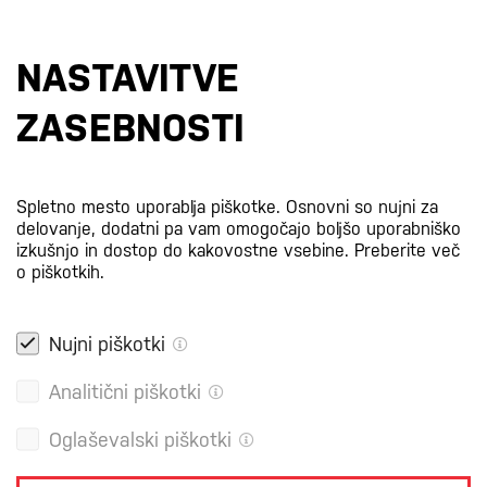
Prijavi se na e-novice
NASTAVITVE
S prijavo na e-novice se strinjate z
našo politiko zasebnosti
.
ZASEBNOSTI
Certifikati
Spletno mesto uporablja piškotke. Osnovni so nujni za
delovanje, dodatni pa vam omogočajo boljšo uporabniško
izkušnjo in dostop do kakovostne vsebine.
Preberite več
o piškotkih.
Nujni piškotki
Analitični piškotki
Oglaševalski piškotki