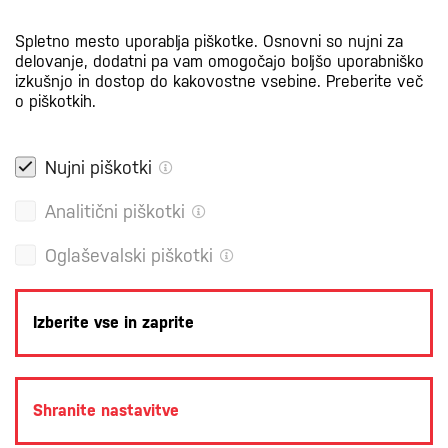
Spletno mesto uporablja piškotke. Osnovni so nujni za
delovanje, dodatni pa vam omogočajo boljšo uporabniško
izkušnjo in dostop do kakovostne vsebine.
Preberite več
o piškotkih.
Nujni piškotki
Analitični piškotki
Oglaševalski piškotki
Izberite vse in zaprite
POLITIKA ZASEBNOSTI
PRAVNA OBVESTILA
PIŠKOTKI
Shranite nastavitve
PRODUKCIJA: CREATIM