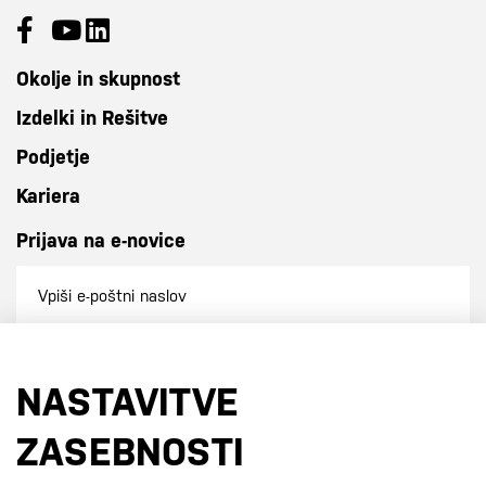
Okolje in skupnost
Izdelki in Rešitve
Podjetje
Kariera
Prijava na e-novice
Prijavi se na e-novice
NASTAVITVE
S prijavo na e-novice se strinjate z
našo politiko zasebnosti
.
ZASEBNOSTI
Certifikati