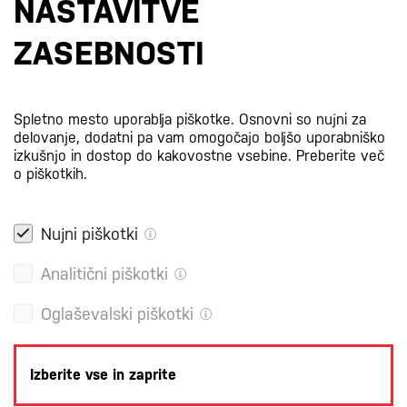
NASTAVITVE
S prijavo na e-novice se strinjate z
našo politiko zasebnosti
.
ZASEBNOSTI
Certifikati
Spletno mesto uporablja piškotke. Osnovni so nujni za
delovanje, dodatni pa vam omogočajo boljšo uporabniško
izkušnjo in dostop do kakovostne vsebine.
Preberite več
o piškotkih.
Nujni piškotki
Analitični piškotki
Oglaševalski piškotki
Izberite vse in zaprite