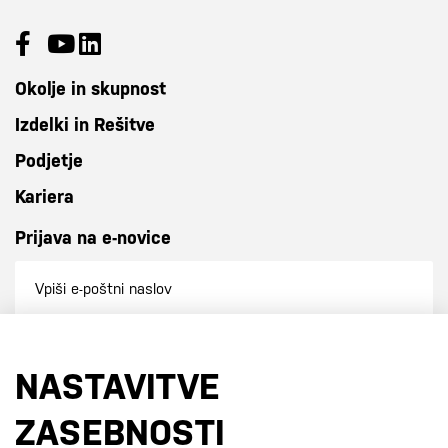
Okolje in skupnost
Izdelki in Rešitve
Podjetje
Kariera
Prijava na e-novice
Prijavi se na e-novice
NASTAVITVE
S prijavo na e-novice se strinjate z
našo politiko zasebnosti
.
ZASEBNOSTI