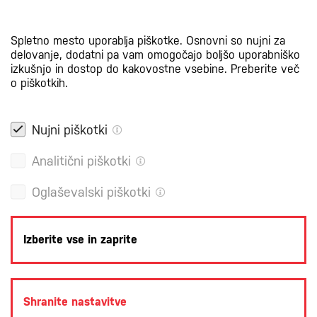
Certifikati
Spletno mesto uporablja piškotke. Osnovni so nujni za
delovanje, dodatni pa vam omogočajo boljšo uporabniško
izkušnjo in dostop do kakovostne vsebine.
Preberite več
o piškotkih.
Nujni piškotki
Analitični piškotki
Oglaševalski piškotki
Izberite vse in zaprite
POLITIKA ZASEBNOSTI
PRAVNA OBVESTILA
PIŠKOTKI
Shranite nastavitve