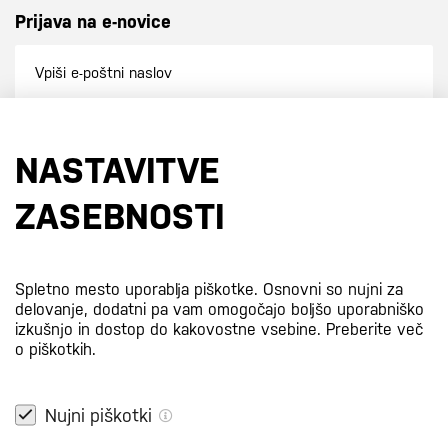
Prijava na e-novice
Prijavi se na e-novice
NASTAVITVE
S prijavo na e-novice se strinjate z
našo politiko zasebnosti
.
ZASEBNOSTI
Certifikati
Spletno mesto uporablja piškotke. Osnovni so nujni za
delovanje, dodatni pa vam omogočajo boljšo uporabniško
izkušnjo in dostop do kakovostne vsebine.
Preberite več
o piškotkih.
Nujni piškotki