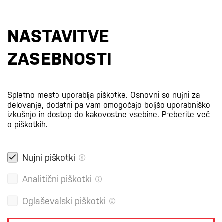
Prijavi se na e-novice
NASTAVITVE
S prijavo na e-novice se strinjate z
našo politiko zasebnosti
.
ZASEBNOSTI
Certifikati
Spletno mesto uporablja piškotke. Osnovni so nujni za
delovanje, dodatni pa vam omogočajo boljšo uporabniško
izkušnjo in dostop do kakovostne vsebine.
Preberite več
o piškotkih.
Nujni piškotki
Analitični piškotki
Oglaševalski piškotki