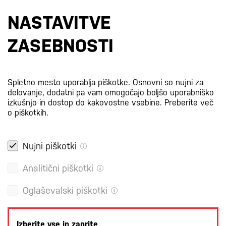
Prijavi se na e-novice
NASTAVITVE
S prijavo na e-novice se strinjate z
našo politiko zasebnosti
.
ZASEBNOSTI
Certifikati
Spletno mesto uporablja piškotke. Osnovni so nujni za
delovanje, dodatni pa vam omogočajo boljšo uporabniško
izkušnjo in dostop do kakovostne vsebine.
Preberite več
o piškotkih.
Nujni piškotki
Analitični piškotki
Oglaševalski piškotki
Izberite vse in zaprite