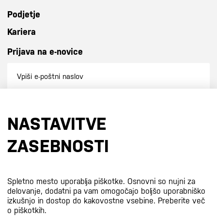
Podjetje
Kariera
Prijava na e-novice
Prijavi se na e-novice
NASTAVITVE
S prijavo na e-novice se strinjate z
našo politiko zasebnosti
.
ZASEBNOSTI
Certifikati
Spletno mesto uporablja piškotke. Osnovni so nujni za
delovanje, dodatni pa vam omogočajo boljšo uporabniško
izkušnjo in dostop do kakovostne vsebine.
Preberite več
o piškotkih.