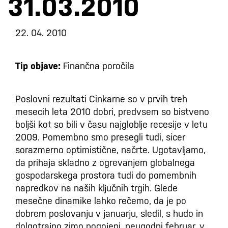
31.03.2010
22. 04. 2010
Tip objave:
Finančna poročila
Poslovni rezultati Cinkarne so v prvih treh
mesecih leta 2010 dobri, predvsem so bistveno
boljši kot so bili v času najgloblje recesije v letu
2009. Pomembno smo presegli tudi, sicer
sorazmerno optimistične, načrte. Ugotavljamo,
da prihaja skladno z ogrevanjem globalnega
gospodarskega prostora tudi do pomembnih
napredkov na naših ključnih trgih. Glede
mesečne dinamike lahko rečemo, da je po
dobrem poslovanju v januarju, sledil, s hudo in
dolgotrajno zimo pogojeni, neugodni februar, v