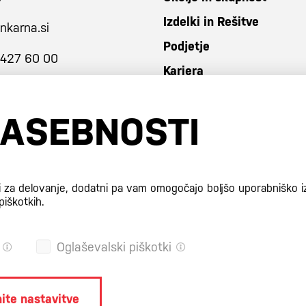
Izdelki in Rešitve
nkarna.si
Podjetje
 427 60 00
Kariera
ZASEBNOSTI
i za delovanje, dodatni pa vam omogočajo boljšo uporabniško i
piškotkih.
Oglaševalski piškotki
ite nastavitve