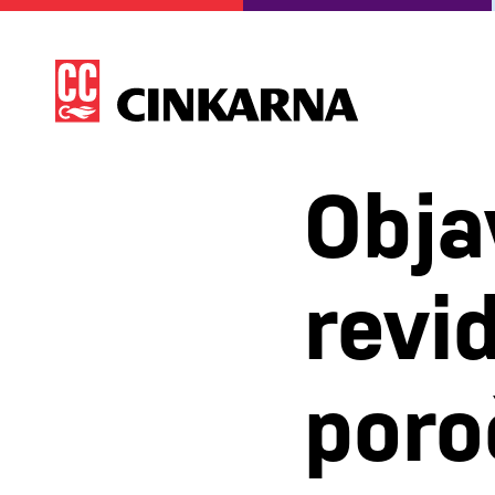
Obja
revi
poro