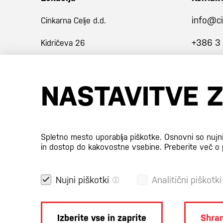
info@ci
Cinkarna Celje d.d.
+386 3
Kidričeva 26
3001 Celje
NASTAVITVE 
Slovenija
Certifikati
Spletno mesto uporablja piškotke. Osnovni so nujn
in dostop do kakovostne vsebine.
Preberite več o 
Nujni piškotki
Analitični piškotki
Izberite vse in zaprite
Shran