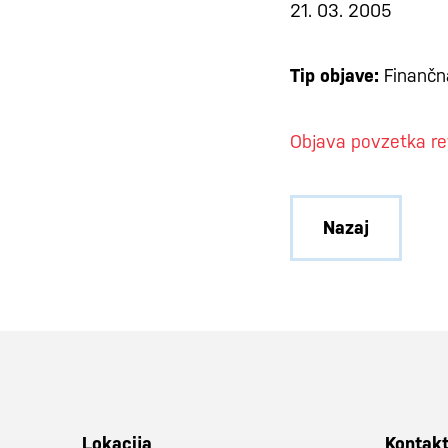
21. 03. 2005
Tip objave:
Finančna
Objava povzetka rev
Nazaj
Lokacija
Kontak