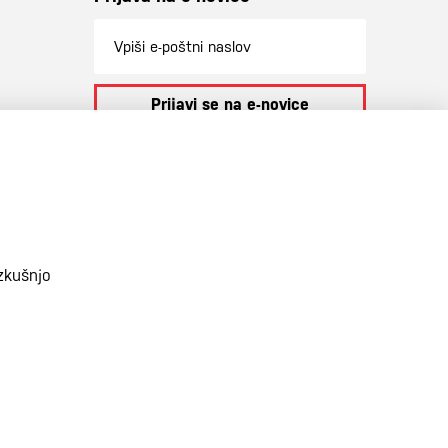
Prijavi se na e-novice
S prijavo na e-novice se strinjate z
našo
politiko zasebnosti
.
zkušnjo