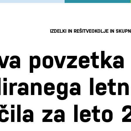
IZDELKI IN REŠITVE
OKOLJE IN SKUP
va povzetka
diranega let
čila za leto