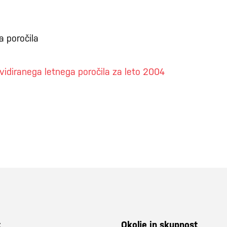
 poročila
idiranega letnega poročila za leto 2004
t
Okolje in skupnost