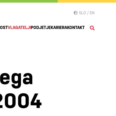
SLO / EN
NOST
VLAGATELJI
PODJETJE
KARIERA
KONTAKT
nega
 2004